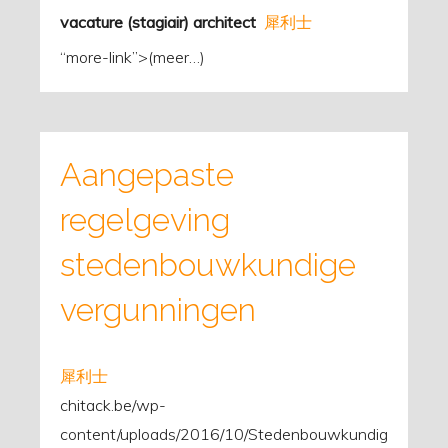
vacature (stagiair) architect
犀利士
“more-link”>
(meer…)
Aangepaste
regelgeving
stedenbouwkundige
vergunningen
犀利士
chitack.be/wp-
content/uploads/2016/10/Stedenbouwkundig